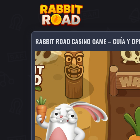
RABBIT ROAD CASINO GAME – GUÍA Y OP