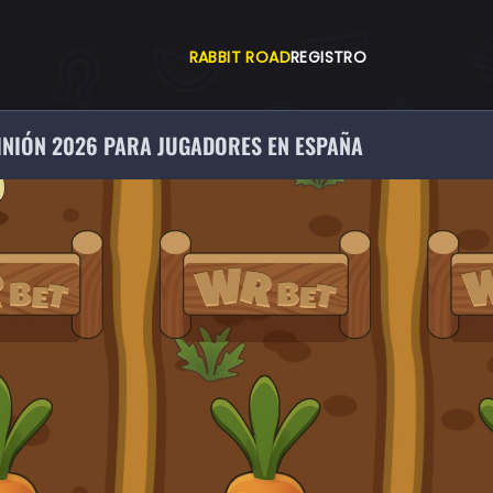
RABBIT ROAD
REGISTRO
INIÓN 2026 PARA JUGADORES EN ESPAÑA