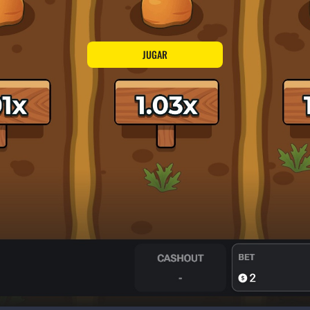
JUGAR