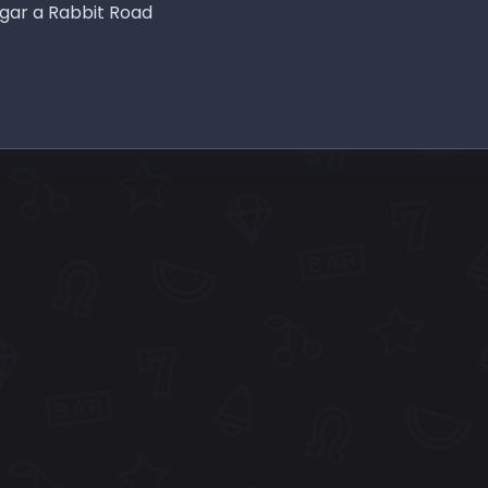
ugar a Rabbit Road